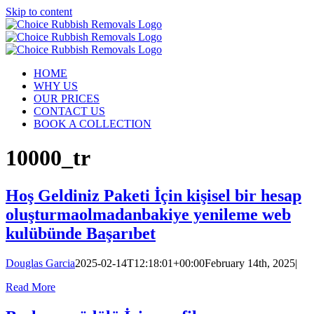
Skip to content
HOME
WHY US
OUR PRICES
CONTACT US
BOOK A COLLECTION
10000_tr
Hoş Geldiniz Paketi İçin kişisel bir hesap
oluşturmaolmadanbakiye yenileme web
kulübünde Başarıbet
Douglas Garcia
2025-02-14T12:18:01+00:00
February 14th, 2025
|
Read More