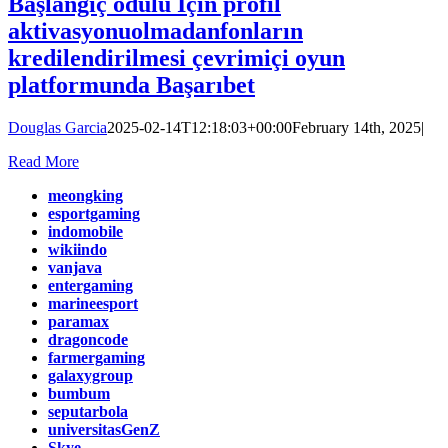
Başlangıç ödülü İçin profil
aktivasyonuolmadanfonların
kredilendirilmesi çevrimiçi oyun
platformunda Başarıbet
Douglas Garcia
2025-02-14T12:18:03+00:00
February 14th, 2025
|
Read More
meongking
esportgaming
indomobile
wikiindo
vanjava
entergaming
marineesport
paramax
dragoncode
farmergaming
galaxygroup
bumbum
seputarbola
universitasGenZ
Skye