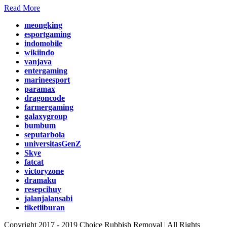
Read More
meongking
esportgaming
indomobile
wikiindo
vanjava
entergaming
marineesport
paramax
dragoncode
farmergaming
galaxygroup
bumbum
seputarbola
universitasGenZ
Skye
fatcat
victoryzone
dramaku
resepcihuy
jalanjalansabi
tiketliburan
Copyright 2017 - 2019 Choice Rubbish Removal | All Rights