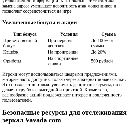
утечки личной информации. Как показывает статистика,
замена адреса уменьшает вероятность атак мошенников и
позволяет сосредоточиться на игре.
Увеличенные бонусы и акции
Тип бонуса
Условия
Сумма
Приветственный
При первом
До 100% от
бонус
депозите
суммы
Кэшбэк
На проигрыши
До 20%
На спортивные
Фрибеты
500 рублей
ставки
Игроки могут воспользоваться щедрыми предложениями,
которые часто доступны только через альтернативные ссылки.
Это позволяет не только увеличить депозитные суммы, но и
делает игру более выгодной и приятной. Кроме того,
разнообразие акций поддерживает интерес и вовлеченность
пользователей.
Безопасные ресурсы для отслеживания
зеркал Vavada com