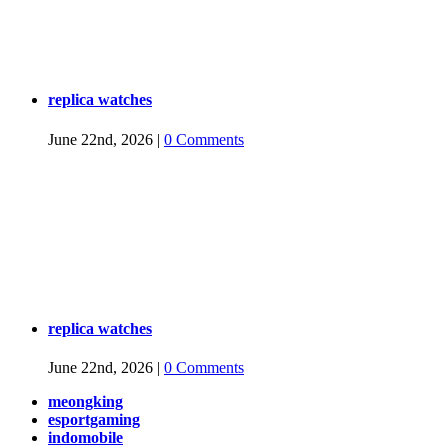
replica watches
June 22nd, 2026
|
0 Comments
replica watches
June 22nd, 2026
|
0 Comments
meongking
esportgaming
indomobile