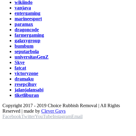
wikiindo
vanjava
entergaming
marineesport
paramax
dragoncode
farmergaming
galaxygroup
bumbum
seputarbola
universitasGenZ
Skye
fatcat
victoryzone
dramaku
resepcihuy
jalanjalansabi
tiketliburan
Copyright 2017 - 2019 Choice Rubbish Removal | All Rights
Reserved | made by
Clever Guys
Facebook
Twitter
YouTube
Instagram
Email
şans
vidobet
vidobet
vidobet
vidobet
casinolevant
casinolevant
casinolevant
vidobet
şans
casinolevant
casino
şans
casino
casino
casino
boostaro
casinolevant
şans
casinolevant
şanscasino
vidobet
vidobet
levant
gorabet
galyabet
gorabet
gorabet
gorabet
vidobet
galyabet
gorabet
gorabet
casino
|
|
güncel
giriş
|
|
|
giriş
casino
giriş
şans
casino
levant
şans
şans
|
giriş
casino
giriş
|
|
giriş
casino
|
|
|
|
|
giriş
|
|
|
giriş
|
|
|
|
|
giriş
|
|
|
|
giriş
|
|
|
|