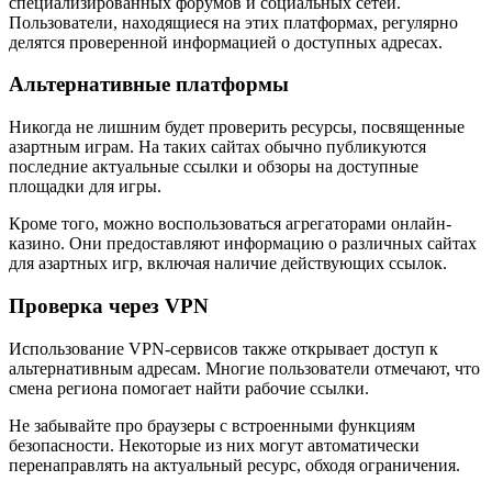
специализированных форумов и социальных сетей.
Пользователи, находящиеся на этих платформах, регулярно
делятся проверенной информацией о доступных адресах.
Альтернативные платформы
Никогда не лишним будет проверить ресурсы, посвященные
азартным играм. На таких сайтах обычно публикуются
последние актуальные ссылки и обзоры на доступные
площадки для игры.
Кроме того, можно воспользоваться агрегаторами онлайн-
казино. Они предоставляют информацию о различных сайтах
для азартных игр, включая наличие действующих ссылок.
Проверка через VPN
Использование VPN-сервисов также открывает доступ к
альтернативным адресам. Многие пользователи отмечают, что
смена региона помогает найти рабочие ссылки.
Не забывайте про браузеры с встроенными функциям
безопасности. Некоторые из них могут автоматически
перенаправлять на актуальный ресурс, обходя ограничения.